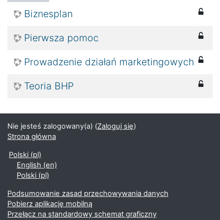
Biznesplan
Pierwsza pomoc
Prowadzenie działań marketingowych
Teoria BHP
Nie jesteś zalogowany(a) (
Zaloguj się
)
Strona główna
Polski ‎(pl)‎
English ‎(en)‎
Polski ‎(pl)‎
Podsumowanie zasad przechowywania danych
Pobierz aplikację mobilną
Przełącz na standardowy schemat graficzny