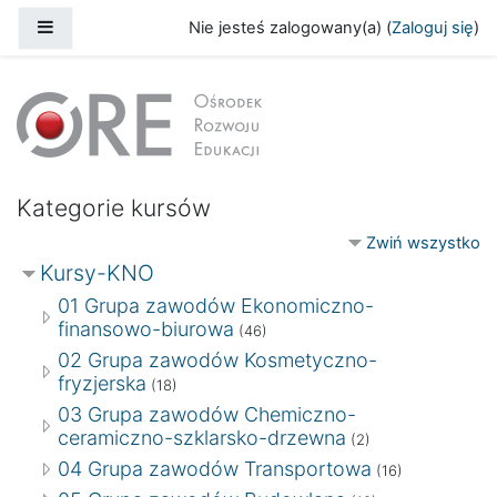
Przejdź do głównej zawartości
Panel boczny
Nie jesteś zalogowany(a) (
Zaloguj się
)
Archiwum kursów „Kształcenie na odl
Kategorie kursów
Zwiń wszystko
Kursy-KNO
01 Grupa zawodów Ekonomiczno-
finansowo-biurowa
(46)
02 Grupa zawodów Kosmetyczno-
fryzjerska
(18)
03 Grupa zawodów Chemiczno-
ceramiczno-szklarsko-drzewna
(2)
04 Grupa zawodów Transportowa
(16)