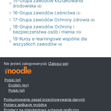
15-Grupa zawodów Kształtowania
środowiska
(6)
16-Grupa zawodów Leśnictwa
(2)
17-Grupa zawodów Ochrony zdrowia
(6)
18-Grupa zawodów Ochrony i
bezpieczeństwa osób i mienia
(10)
19-Kursy e-learningowe wspólne dla
wszystkich zawodów
(4)
Nie jesteś zalogowany(a) (
Zaloguj się
)
Polski ‎(pl)‎
English ‎(en)‎
Polski ‎(pl)‎
Podsumowanie zasad przechowywania danych
Pobierz aplikację mobilną
Przełącz na standardowy schemat graficzny